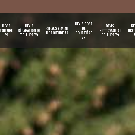
DEVIS POSE
DEVIS
DEVIS
DEVIS
RÉ
REHAUSSEMENT
DE
TOITURE
RÉPARATION DE
NETTOYAGE DE
INST
DE TOITURE 79
GOUTTIÈRE
79
TOITURE 79
TOITURE 79
79