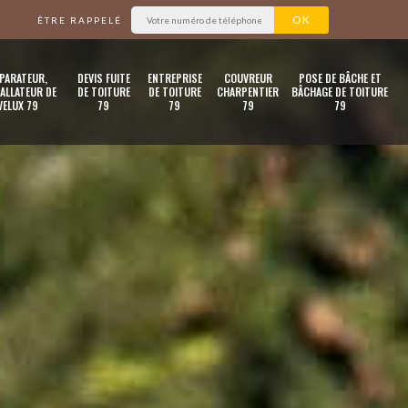
ÊTRE RAPPELÉ
PARATEUR,
DEVIS FUITE
ENTREPRISE
COUVREUR
POSE DE BÂCHE ET
ALLATEUR DE
DE TOITURE
DE TOITURE
CHARPENTIER
BÂCHAGE DE TOITURE
VELUX 79
79
79
79
79