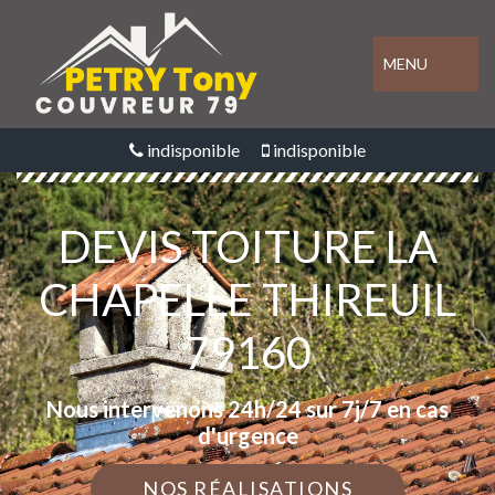
MENU
indisponible
indisponible
DEVIS TOITURE LA
CHAPELLE THIREUIL
79160
Nous intervenons 24h/24 sur 7j/7 en cas
d'urgence
NOS RÉALISATIONS