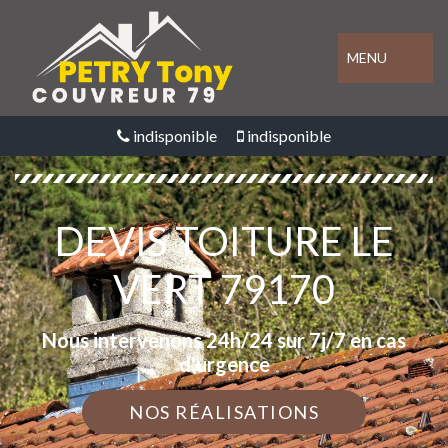
MENU
indisponible
indisponible
DEVIS TOITURE LE
VERT 79170
Nous intervenons 24h/24 sur 7j/7 en cas
d'urgence
NOS RÉALISATIONS