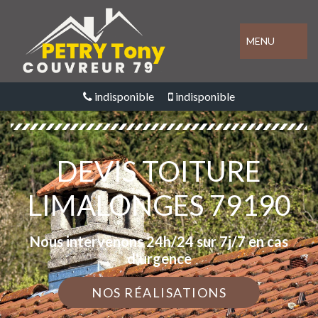
MENU
indisponible
indisponible
DEVIS TOITURE
LIMALONGES 79190
Nous intervenons 24h/24 sur 7j/7 en cas
d'urgence
NOS RÉALISATIONS