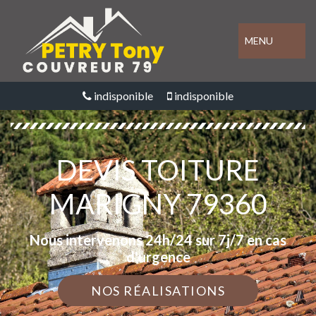
MENU
indisponible
indisponible
DEVIS TOITURE
MARIGNY 79360
Nous intervenons 24h/24 sur 7j/7 en cas
d'urgence
NOS RÉALISATIONS