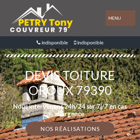
MENU
indisponible
indisponible
DEVIS TOITURE
OROUX 79390
Nous intervenons 24h/24 sur 7j/7 en cas
d'urgence
NOS RÉALISATIONS