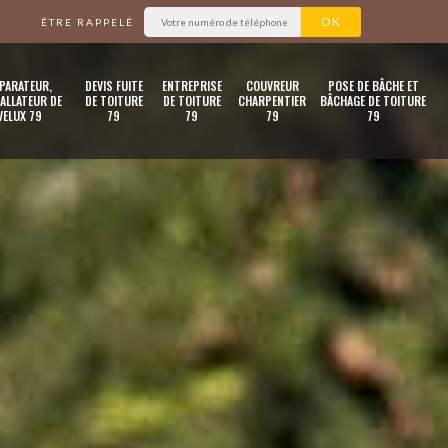
ÊTRE RAPPELÉ
PARATEUR,
DEVIS FUITE
ENTREPRISE
COUVREUR
POSE DE BÂCHE ET
ALLATEUR DE
DE TOITURE
DE TOITURE
CHARPENTIER
BÂCHAGE DE TOITURE
VELUX 79
79
79
79
79