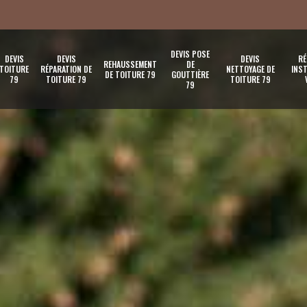
DEVIS POSE
DEVIS
DEVIS
DEVIS
RÉ
REHAUSSEMENT
DE
TOITURE
RÉPARATION DE
NETTOYAGE DE
INST
DE TOITURE 79
GOUTTIÈRE
79
TOITURE 79
TOITURE 79
79