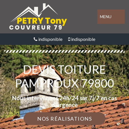
MENU
indisponible
indisponible
DEVIS TOITURE
PAMPROUX 79800
Nous intervenons 24h/24 sur 7j/7 en cas
d'urgence
NOS RÉALISATIONS