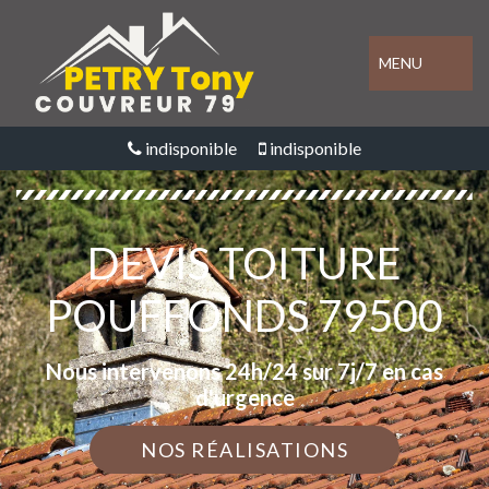
MENU
indisponible
indisponible
DEVIS TOITURE
POUFFONDS 79500
Nous intervenons 24h/24 sur 7j/7 en cas
d'urgence
NOS RÉALISATIONS