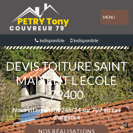
MENU
indisponible
indisponible
DEVIS TOITURE SAINT
MAIXENT L ECOLE
79400
Nous intervenons 24h/24 sur 7j/7 en cas
d'urgence
NOS RÉALISATIONS