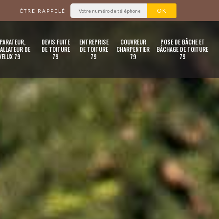
ÊTRE RAPPELÉ
PARATEUR,
DEVIS FUITE
ENTREPRISE
COUVREUR
POSE DE BÂCHE ET
ALLATEUR DE
DE TOITURE
DE TOITURE
CHARPENTIER
BÂCHAGE DE TOITURE
VELUX 79
79
79
79
79