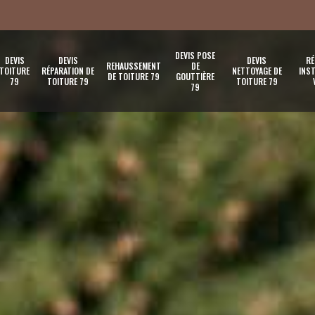
DEVIS POSE
DEVIS
DEVIS
DEVIS
RÉ
REHAUSSEMENT
DE
TOITURE
RÉPARATION DE
NETTOYAGE DE
INST
DE TOITURE 79
GOUTTIÈRE
79
TOITURE 79
TOITURE 79
79