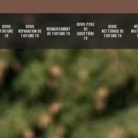
DEVIS POSE
DEVIS
DEVIS
DEVIS
RÉ
REHAUSSEMENT
DE
TOITURE
RÉPARATION DE
NETTOYAGE DE
INST
DE TOITURE 79
GOUTTIÈRE
79
TOITURE 79
TOITURE 79
79