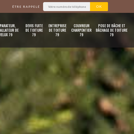
ÊTRE RAPPELÉ
PARATEUR,
DEVIS FUITE
ENTREPRISE
COUVREUR
POSE DE BÂCHE ET
ALLATEUR DE
DE TOITURE
DE TOITURE
CHARPENTIER
BÂCHAGE DE TOITURE
VELUX 79
79
79
79
79