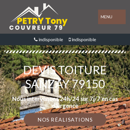
MENU
indisponible
indisponible
DEVIS TOITURE
SANZAY 79150
Nous intervenons 24h/24 sur 7j/7 en cas
d'urgence
NOS RÉALISATIONS