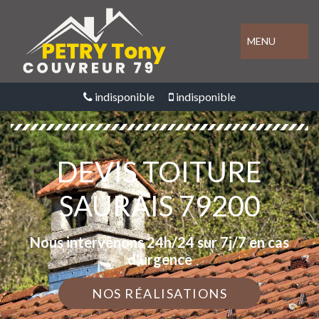
MENU
indisponible
indisponible
DEVIS TOITURE
SAURAIS 79200
Nous intervenons 24h/24 sur 7j/7 en cas
d'urgence
NOS RÉALISATIONS