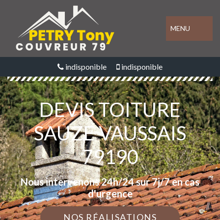
MENU
indisponible
indisponible
DEVIS TOITURE
SAUZE VAUSSAIS
79190
Nous intervenons 24h/24 sur 7j/7 en cas
d'urgence
NOS RÉALISATIONS