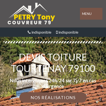
MENU
indisponible
indisponible
DEVIS TOITURE
TOURTENAY 79100
Nous intervenons 24h/24 sur 7j/7 en cas
d'urgence
NOS RÉALISATIONS