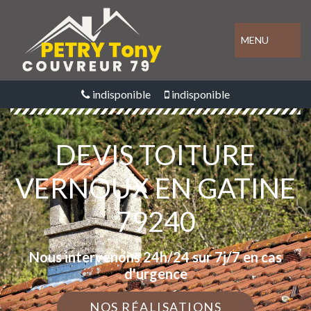
MENU
indisponible
indisponible
DEVIS TOITURE
VERNOUX EN GATINE
79240
Nous intervenons 24h/24 sur 7j/7 en cas
d'urgence
NOS RÉALISATIONS