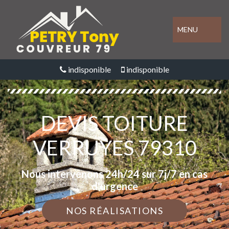
MENU
indisponible
indisponible
DEVIS TOITURE
VERRUYES 79310
Nous intervenons 24h/24 sur 7j/7 en cas
d'urgence
NOS RÉALISATIONS