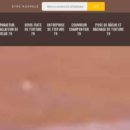
ÊTRE RAPPELÉ
PARATEUR,
DEVIS FUITE
ENTREPRISE
COUVREUR
POSE DE BÂCHE ET
ALLATEUR DE
DE TOITURE
DE TOITURE
CHARPENTIER
BÂCHAGE DE TOITURE
VELUX 79
79
79
79
79