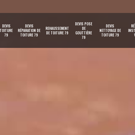
DEVIS POSE
DEVIS
DEVIS
DEVIS
RÉ
REHAUSSEMENT
DE
TOITURE
RÉPARATION DE
NETTOYAGE DE
INST
DE TOITURE 79
GOUTTIÈRE
79
TOITURE 79
TOITURE 79
79