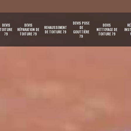
DEVIS POSE
DEVIS
DEVIS
DEVIS
RÉ
REHAUSSEMENT
DE
TOITURE
RÉPARATION DE
NETTOYAGE DE
INST
DE TOITURE 79
GOUTTIÈRE
79
TOITURE 79
TOITURE 79
79