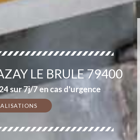
AZAY LE BRULE 79400
4 sur 7j/7 en cas d'urgence
ÉALISATIONS