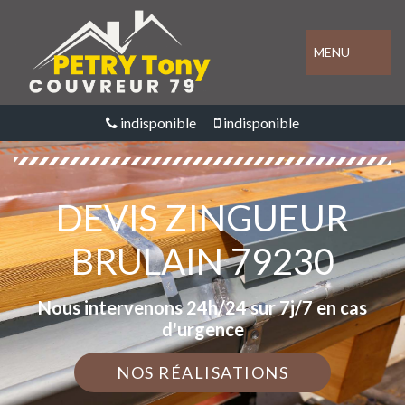
MENU
indisponible
indisponible
DEVIS ZINGUEUR
BRULAIN 79230
Nous intervenons 24h/24 sur 7j/7 en cas
d'urgence
NOS RÉALISATIONS