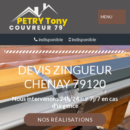
MENU
indisponible
indisponible
DEVIS ZINGUEUR
CHENAY 79120
Nous intervenons 24h/24 sur 7j/7 en cas
d'urgence
NOS RÉALISATIONS