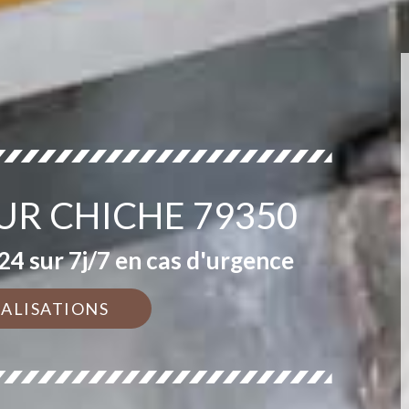
UR CHICHE 79350
4 sur 7j/7 en cas d'urgence
ÉALISATIONS