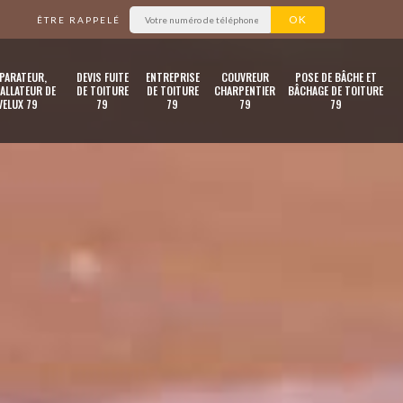
ÊTRE RAPPELÉ
PARATEUR,
DEVIS FUITE
ENTREPRISE
COUVREUR
POSE DE BÂCHE ET
ALLATEUR DE
DE TOITURE
DE TOITURE
CHARPENTIER
BÂCHAGE DE TOITURE
VELUX 79
79
79
79
79