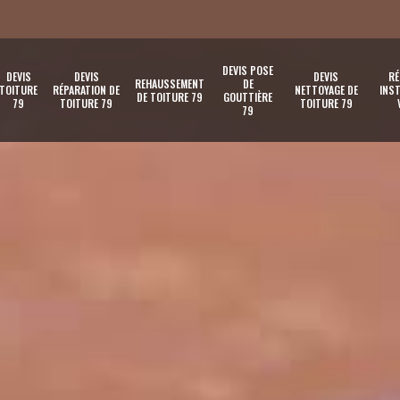
DEVIS POSE
DEVIS
DEVIS
DEVIS
RÉ
REHAUSSEMENT
DE
TOITURE
RÉPARATION DE
NETTOYAGE DE
INST
DE TOITURE 79
GOUTTIÈRE
79
TOITURE 79
TOITURE 79
79