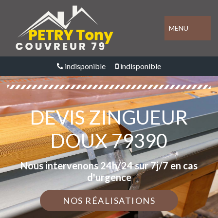
MENU
indisponible
indisponible
DEVIS ZINGUEUR
DOUX 79390
Nous intervenons 24h/24 sur 7j/7 en cas
d'urgence
NOS RÉALISATIONS