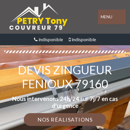
MENU
indisponible
indisponible
DEVIS ZINGUEUR
FENIOUX 79160
Nous intervenons 24h/24 sur 7j/7 en cas
d'urgence
NOS RÉALISATIONS