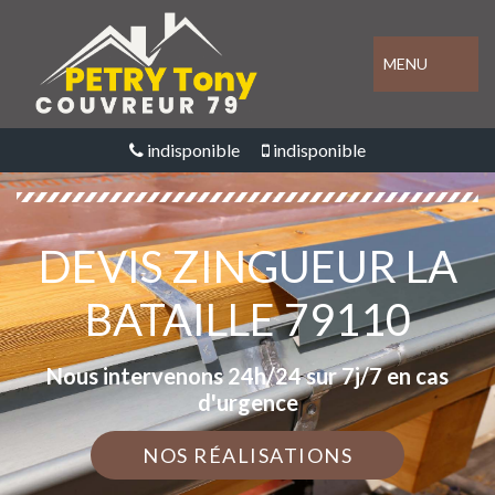
MENU
indisponible
indisponible
DEVIS ZINGUEUR LA
BATAILLE 79110
Nous intervenons 24h/24 sur 7j/7 en cas
d'urgence
NOS RÉALISATIONS