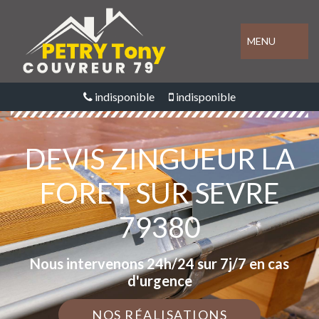
MENU
indisponible
indisponible
DEVIS ZINGUEUR LA
FORET SUR SEVRE
79380
Nous intervenons 24h/24 sur 7j/7 en cas
d'urgence
NOS RÉALISATIONS