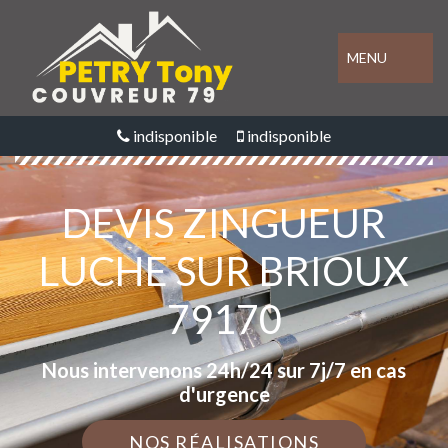
MENU
indisponible
indisponible
DEVIS ZINGUEUR
LUCHE SUR BRIOUX
79170
Nous intervenons 24h/24 sur 7j/7 en cas
d'urgence
NOS RÉALISATIONS