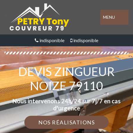
MENU
indisponible
indisponible
DEVIS ZINGUEUR
NOIZE 79110
Nous intervenons 24h/24 sur 7j/7 en cas
d'urgence
NOS RÉALISATIONS