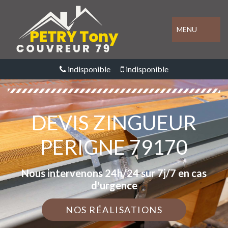
MENU
indisponible
indisponible
DEVIS ZINGUEUR
PERIGNE 79170
Nous intervenons 24h/24 sur 7j/7 en cas
d'urgence
NOS RÉALISATIONS