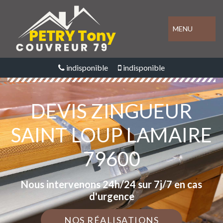
MENU
indisponible
indisponible
DEVIS ZINGUEUR
SAINT LOUP LAMAIRE
79600
Nous intervenons 24h/24 sur 7j/7 en cas
d'urgence
NOS RÉALISATIONS