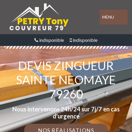
MENU
indisponible
indisponible
DEVIS ZINGUEUR
SAINTE NEOMAYE
79260
Nous intervenons 24h/24 sur 7j/7 en cas
d'urgence
NOS RÉALISATIONS