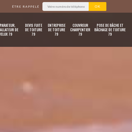
ÊTRE RAPPELÉ
PARATEUR,
DEVIS FUITE
ENTREPRISE
COUVREUR
POSE DE BÂCHE ET
ALLATEUR DE
DE TOITURE
DE TOITURE
CHARPENTIER
BÂCHAGE DE TOITURE
VELUX 79
79
79
79
79