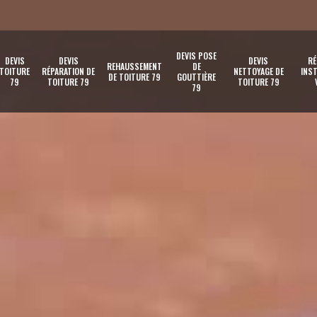
DEVIS POSE
DEVIS
DEVIS
DEVIS
RÉ
REHAUSSEMENT
DE
TOITURE
RÉPARATION DE
NETTOYAGE DE
INST
DE TOITURE 79
GOUTTIÈRE
79
TOITURE 79
TOITURE 79
79