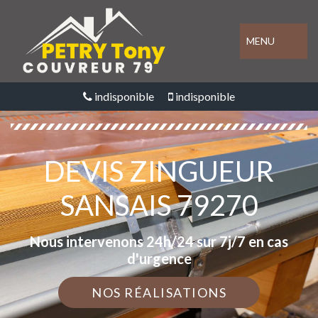
MENU
indisponible
indisponible
DEVIS ZINGUEUR
SANSAIS 79270
Nous intervenons 24h/24 sur 7j/7 en cas
d'urgence
NOS RÉALISATIONS