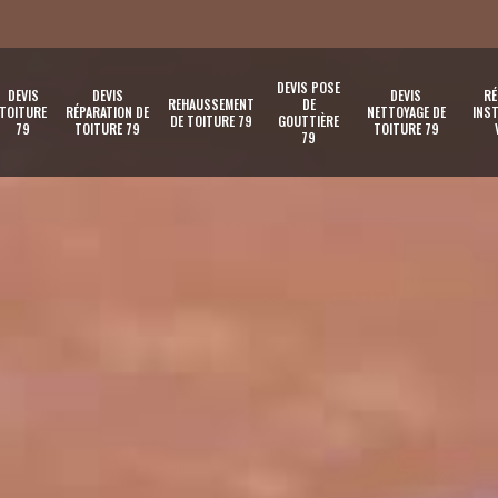
DEVIS POSE
DEVIS
DEVIS
DEVIS
RÉ
REHAUSSEMENT
DE
TOITURE
RÉPARATION DE
NETTOYAGE DE
INST
DE TOITURE 79
GOUTTIÈRE
79
TOITURE 79
TOITURE 79
79