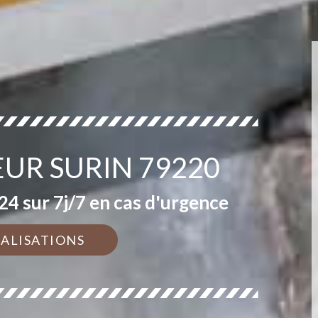
EUR SURIN 79220
4 sur 7j/7 en cas d'urgence
ÉALISATIONS