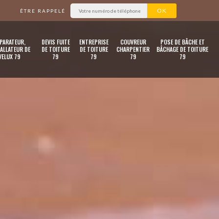
ÊTRE RAPPELÉ
PARATEUR,
DEVIS FUITE
ENTREPRISE
COUVREUR
POSE DE BÂCHE ET
ALLATEUR DE
DE TOITURE
DE TOITURE
CHARPENTIER
BÂCHAGE DE TOITURE
VELUX 79
79
79
79
79