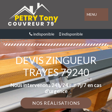
MENU
indisponible
indisponible
DEVIS ZINGUEUR
TRAYES 79240
Nous intervenons 24h/24 sur 7j/7 en cas
d'urgence
NOS RÉALISATIONS