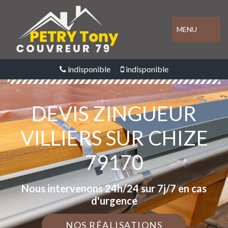
MENU
indisponible
indisponible
DEVIS ZINGUEUR
VILLIERS SUR CHIZE
79170
Nous intervenons 24h/24 sur 7j/7 en cas
d'urgence
NOS RÉALISATIONS