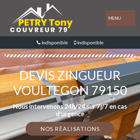
MENU
indisponible
indisponible
DEVIS ZINGUEUR
VOULTEGON 79150
Nous intervenons 24h/24 sur 7j/7 en cas
d'urgence
NOS RÉALISATIONS