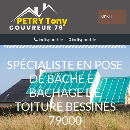
MENU
indisponible
indisponible
SPÉCIALISTE EN POSE
DE BÂCHE ET
BÂCHAGE DE
TOITURE BESSINES
79000