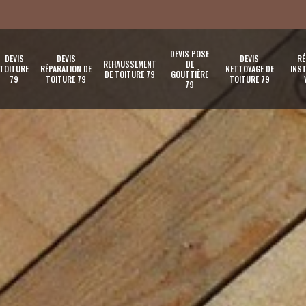
DEVIS POSE
DEVIS
DEVIS
DEVIS
RÉ
REHAUSSEMENT
DE
TOITURE
RÉPARATION DE
NETTOYAGE DE
INST
DE TOITURE 79
GOUTTIÈRE
79
TOITURE 79
TOITURE 79
79