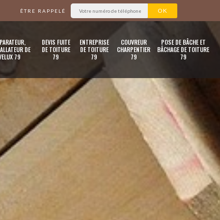
ÊTRE RAPPELÉ
PARATEUR,
DEVIS FUITE
ENTREPRISE
COUVREUR
POSE DE BÂCHE ET
ALLATEUR DE
DE TOITURE
DE TOITURE
CHARPENTIER
BÂCHAGE DE TOITURE
VELUX 79
79
79
79
79