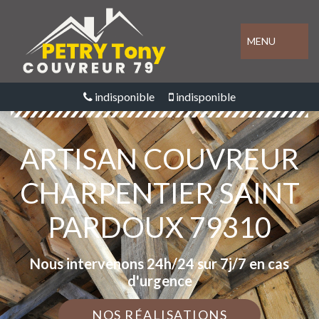
MENU
indisponible
indisponible
ARTISAN COUVREUR
CHARPENTIER SAINT
PARDOUX 79310
Nous intervenons 24h/24 sur 7j/7 en cas
d'urgence
NOS RÉALISATIONS