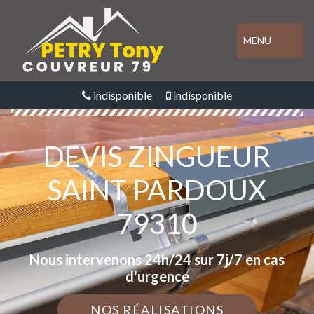
MENU
indisponible
indisponible
DEVIS ZINGUEUR
SAINT PARDOUX
79310
Nous intervenons 24h/24 sur 7j/7 en cas
d'urgence
NOS RÉALISATIONS