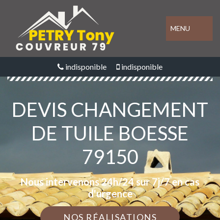
MENU
indisponible
indisponible
DEVIS CHANGEMENT
DE TUILE BOESSE
79150
Nous intervenons 24h/24 sur 7j/7 en cas
d'urgence
NOS RÉALISATIONS