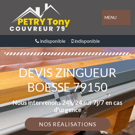
MENU
indisponible
indisponible
DEVIS ZINGUEUR
BOESSE 79150
Nous intervenons 24h/24 sur 7j/7 en cas
d'urgence
NOS RÉALISATIONS