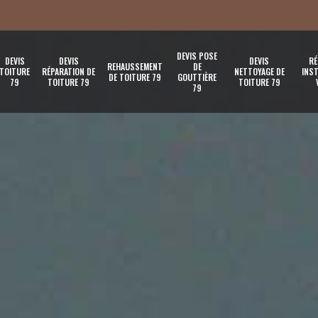
DEVIS POSE
DEVIS
DEVIS
DEVIS
RÉ
REHAUSSEMENT
DE
TOITURE
RÉPARATION DE
NETTOYAGE DE
INST
DE TOITURE 79
GOUTTIÈRE
79
TOITURE 79
TOITURE 79
79