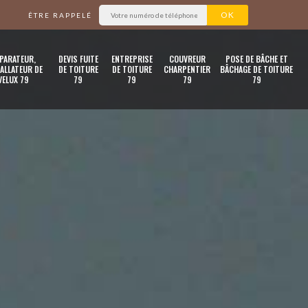
ÊTRE RAPPELÉ
PARATEUR,
DEVIS FUITE
ENTREPRISE
COUVREUR
POSE DE BÂCHE ET
ALLATEUR DE
DE TOITURE
DE TOITURE
CHARPENTIER
BÂCHAGE DE TOITURE
VELUX 79
79
79
79
79