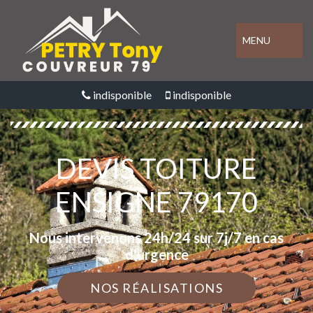
MENU
indisponible
indisponible
DEVIS TOITURE
ENSIGNE 79170
Nous intervenons 24h/24 sur 7j/7 en cas
d'urgence
NOS RÉALISATIONS