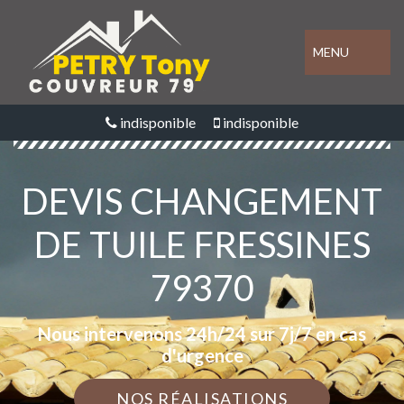
MENU
indisponible
indisponible
DEVIS CHANGEMENT
DE TUILE FRESSINES
79370
Nous intervenons 24h/24 sur 7j/7 en cas
d'urgence
NOS RÉALISATIONS