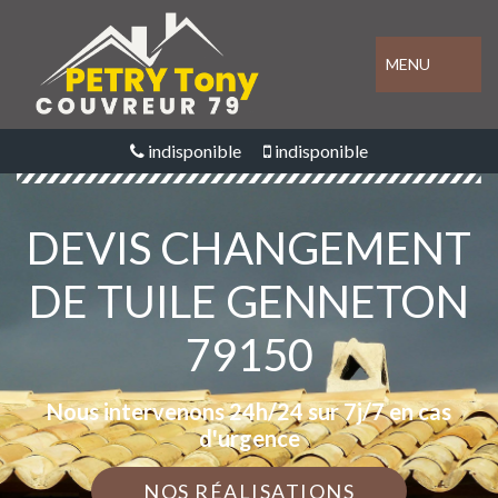
MENU
indisponible
indisponible
DEVIS CHANGEMENT
DE TUILE GENNETON
79150
Nous intervenons 24h/24 sur 7j/7 en cas
d'urgence
NOS RÉALISATIONS