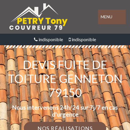
MENU
indisponible
indisponible
DEVIS FUITE DE
TOITURE GENNETON
79150
Nous intervenons 24h/24 sur 7j/7 en cas
d'urgence
NOS RÉALISATIONS