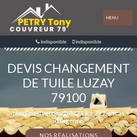
MENU
indisponible
indisponible
DEVIS CHANGEMENT
DE TUILE LUZAY
79100
Nous intervenons 24h/24 sur 7j/7 en cas
d'urgence
NOS RÉALISATIONS